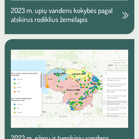
2023 m. upių vandens kokybės pagal
atskirus rodiklius žemėlapis
2023 m. ežerų ir tvenkinių vandens