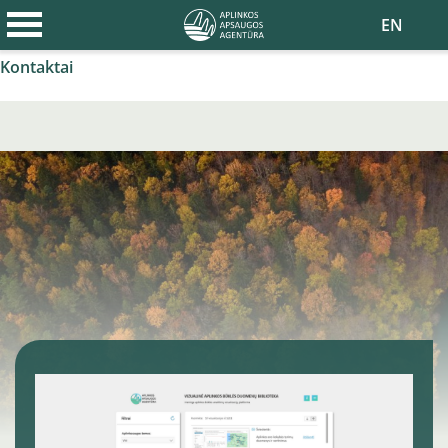
Apie agentūrą
EN
Naujienos
Kontaktai