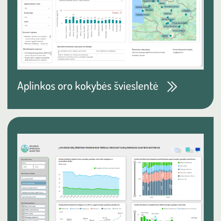
Aplinkos oro kokybės švieslentė