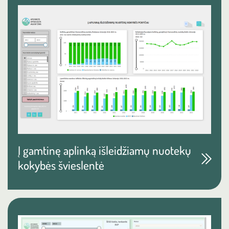
Į gamtinę aplinką išleidžiamų nuotekų
kokybės švieslentė