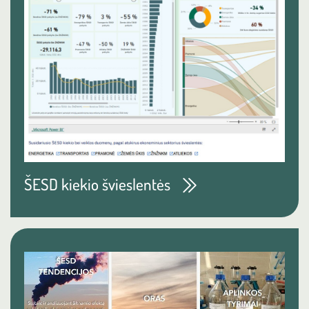
ŠESD kiekio švieslentės