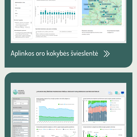
Aplinkos oro kokybės švieslentė