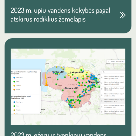
2023 m. upių vandens kokybės pagal
atskirus rodiklius žemėlapis
2023 m. ežerų ir tvenkinių vandens