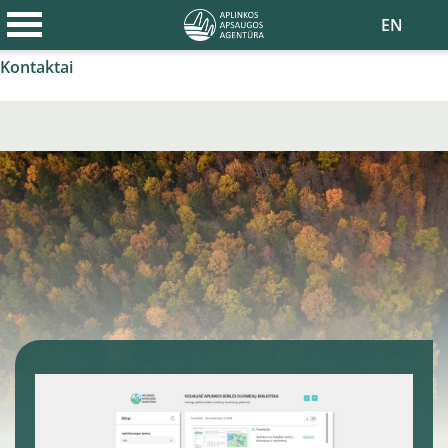
Apie agentūrą
EN
Naujienos
Kontaktai