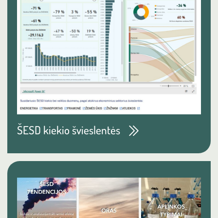
ŠESD kiekio švieslentės